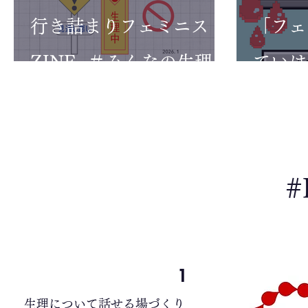
行き詰まりフェミニスト
「フェ
ZINE~＃みんなの生理の
ていけ！
過去・現在・未来（？）
"Fem
~【zine販売のお知ら
お知ら
せ】
#
1
生理について話せる場づくり